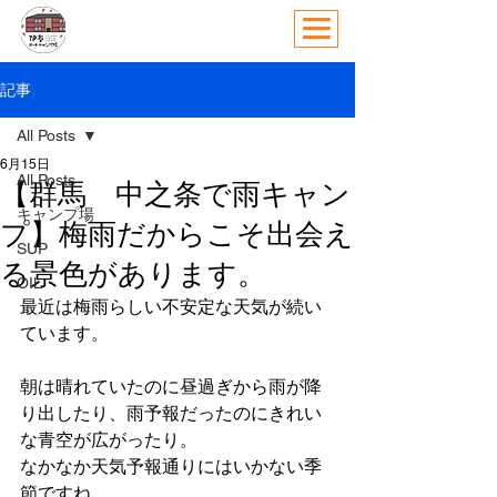
記事
All Posts
6月15日
All Posts
【群馬 中之条で雨キャン
キャンプ場
プ】梅雨だからこそ出会え
SUP
る景色があります。
OIL
最近は梅雨らしい不安定な天気が続い
ています。
朝は晴れていたのに昼過ぎから雨が降
り出したり、雨予報だったのにきれい
な青空が広がったり。
なかなか天気予報通りにはいかない季
節ですね。