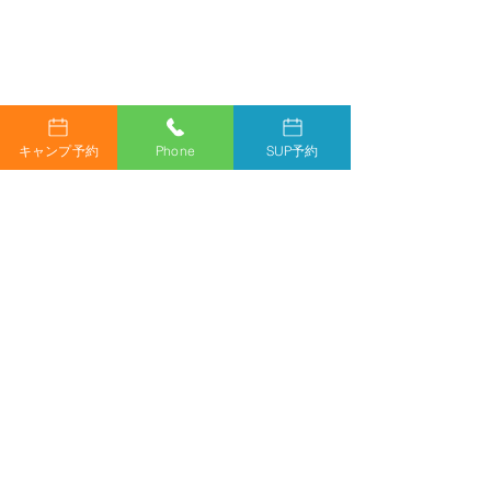
キャンプ予約
Phone
SUP予約
コメント
コメントを追加…
群馬で車中泊を楽しむな
【群馬県・中之
ら。自然に囲まれた伊参
休みは自然の中
オートキャンプ場で、ゆ
で楽しむキャン
ったり過ごす贅沢な時間
キャンプなら伊
キャンプ場
伊参オートキャンプ場
〒377-0432 群馬県吾妻郡中之条町五反田３５２７−５