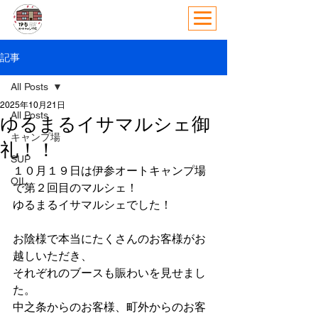
記事
All Posts
2025年10月21日
All Posts
ゆるまるイサマルシェ御
キャンプ場
礼！！
SUP
１０月１９日は伊参オートキャンプ場
OIL
で第２回目のマルシェ！
ゆるまるイサマルシェでした！
お陰様で本当にたくさんのお客様がお
越しいただき、
それぞれのブースも賑わいを見せまし
た。
中之条からのお客様、町外からのお客