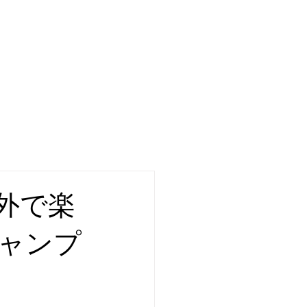
辺案内
SUP
OIL
外で楽
ャンプ