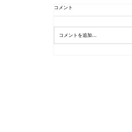
コメント
コメントを追加…
夏休みでも平日は穴場！家族
でゆったり過ごすなら平日キ
ャンプがおすすめ｜群馬県 中
之条町 伊参オートキャンプ場