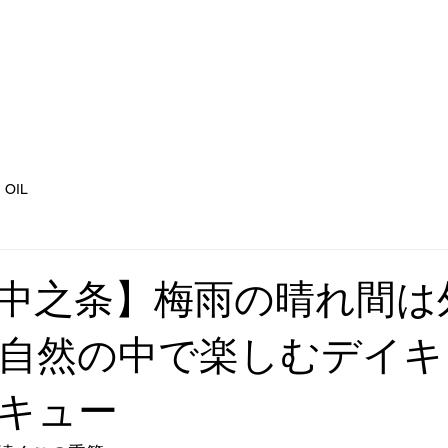
サイトと料金
レンタル
利用ルール
周
OIL
中之条】梅雨の晴れ間は
自然の中で楽しむデイキ
キュー