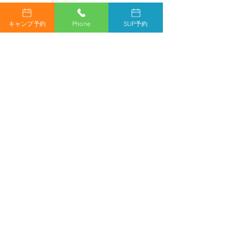
また、場内での事故につきまして当キャンプ場では
責任を負いかねます。
キャンプ予約
Phone
SUP予約
施設内設備の破損、汚損があった場合にはご請求さ
せていただきます。
上記ルールへの違反があった場合には時間を問わず
即退場とさせていただきます。
また、その場合にはご返金は致しません。
伊参オートキャンプ場
〒377-0432 群馬県吾妻郡中之条町五反田３５２７−５
Heart Lake Field 四万BASE
〒377-0601 群馬県吾妻郡中之条町四万８３２−２