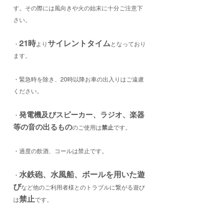
す。その際には風向きや火の始末に十分ご注意下
さい。
21時
サイレントタイム
・
より
となっており
ます。
・緊急時を除き、20時以降お車の出入りはご遠慮
ください。
発電機及びスピーカー、ラジオ、楽器
・
等の音の出るもの
のご使用は
禁止
です。
・過度の飲酒、コールは禁止です。
水鉄砲、水風船、ボールを用いた遊
・
び
など他のご利用者様とのトラブルに繋がる遊び
禁止
は
です。