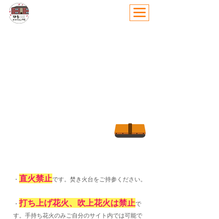
利用ルール
伊参オートキャンプ場では、
お越しいただきましたお客様おひとりおひとりに
よりゆったりとおくつろぎいただけるよう
いくつかのルールを定めております。
ルールの徹底、マナーのご協力をお願い致します。
直火禁止
・
です。焚き火台をご持参ください。
打ち上げ花火、吹上花火は禁止
・
で
す。手持ち花火のみご自分のサイト内では可能で